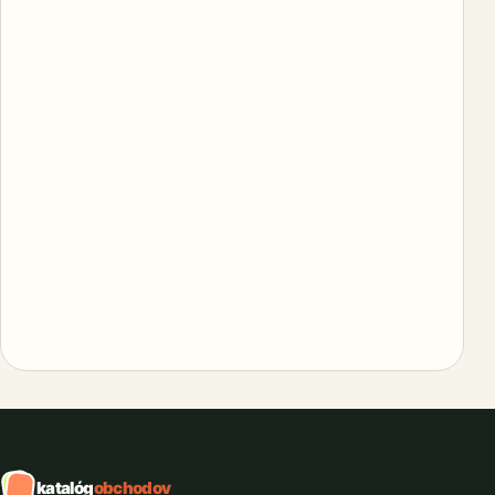
katalóg
obchodov