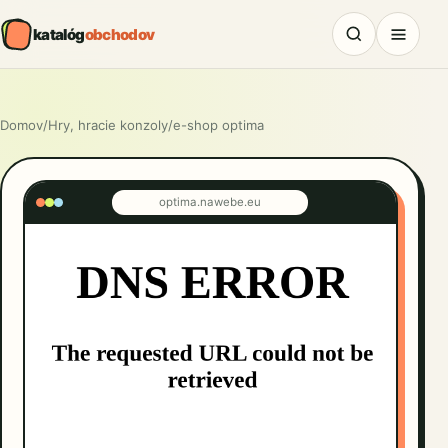
katalóg
obchodov
Domov
/
Hry, hracie konzoly
/
e-shop optima
optima.nawebe.eu