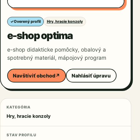
✓
Overený profil
Hry, hracie konzoly
e-shop optima
e-shop didakticke pomôcky, obalový a
spotrebný materiál, mápojový program
Navštíviť obchod
↗
Nahlásiť úpravu
KATEGÓRIA
Hry, hracie konzoly
STAV PROFILU