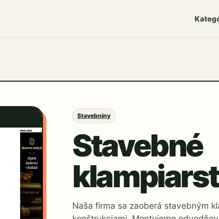
Kategó
Stavebniny
Stavebné
klampiars
Naša firma sa zaoberá stavebným k
konštrukciami. Montujeme odvodňova