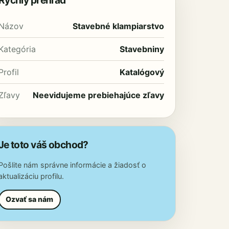
Rýchly prehľad
Názov
Stavebné klampiarstvo
Kategória
Stavebniny
Profil
Katalógový
Zľavy
Neevidujeme prebiehajúce zľavy
Je toto váš obchod?
Pošlite nám správne informácie a žiadosť o
aktualizáciu profilu.
Ozvať sa nám