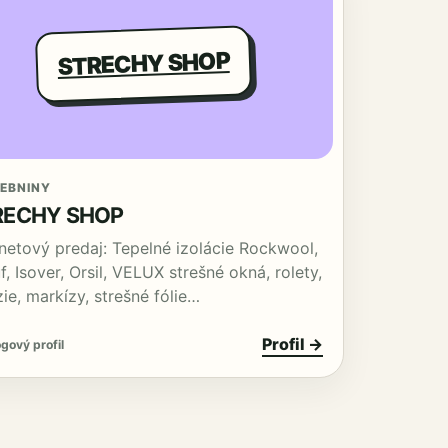
STRECHY SHOP
EBNINY
RECHY SHOP
rnetový predaj: Tepelné izolácie Rockwool,
f, Isover, Orsil, VELUX strešné okná, rolety,
zie, markízy, strešné fólie…
Profil →
gový profil