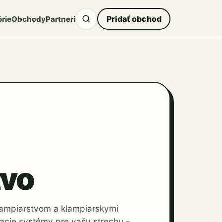
Pridať obchod
rie
Obchody
Partneri
tvo
lampiarstvom a klampiarskymi
cie systémy pre vašu strechu -