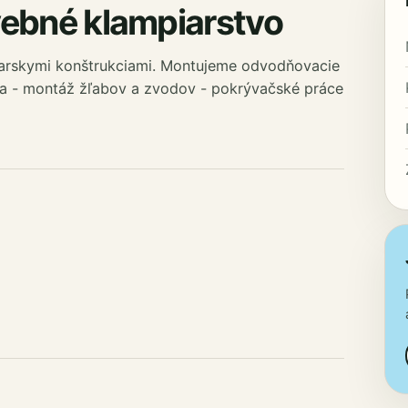
vebné klampiarstvo
arskymi konštrukciami. Montujeme odvodňovacie
ia - montáž žľabov a zvodov - pokrývačské práce