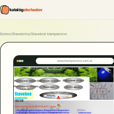
katalóg
obchodov
Domov
/
Stavebniny
/
Stavebné klampiarstvo
www.klampiarstvo.szm.sk