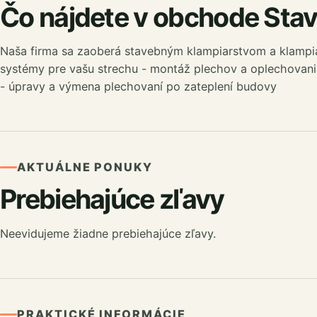
Čo nájdete v obchode Sta
Naša firma sa zaoberá stavebným klampiarstvom a klampi
systémy pre vašu strechu - montáž plechov a oplechovan
- úpravy a výmena plechovaní po zateplení budovy
AKTUÁLNE PONUKY
Prebiehajúce zľavy
Neevidujeme žiadne prebiehajúce zľavy.
PRAKTICKÉ INFORMÁCIE