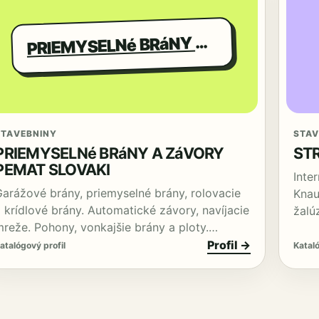
RIEMYSELNé BRáNY A ZáVORY PEMAT SLOVAKI
P
STAVEBNINY
STAV
PRIEMYSELNé BRáNY A ZáVORY
ST
PEMAT SLOVAKI
Inte
Garážové brány, priemyselné brány, rolovacie
Knau
 krídlové brány. Automatické závory, navíjacie
žalú
mreže. Pohony, vonkajšie brány a ploty.…
Profil →
atalógový profil
Kataló