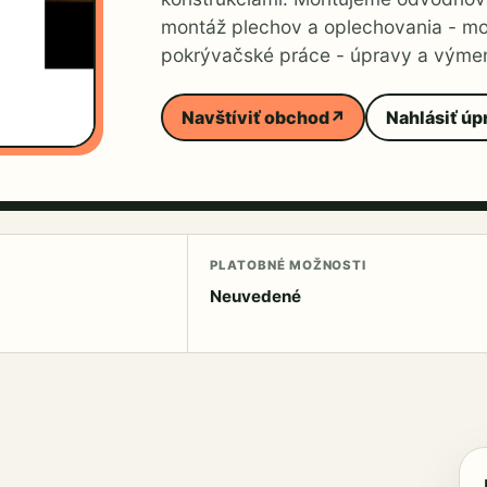
montáž plechov a oplechovania - mo
pokrývačské práce - úpravy a výmen
Navštíviť obchod
↗
Nahlásiť úp
PLATOBNÉ MOŽNOSTI
Neuvedené