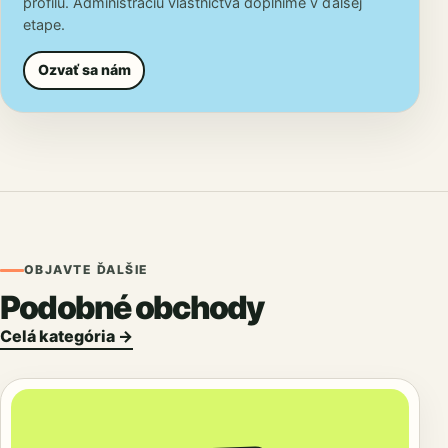
profilu. Administráciu vlastníctva doplníme v ďalšej
etape.
Ozvať sa nám
OBJAVTE ĎALŠIE
Podobné obchody
Celá kategória →