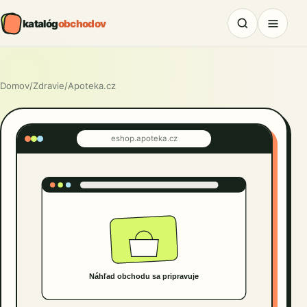
katalóg
obchodov
Domov
/
Zdravie
/
Apoteka.cz
eshop.apoteka.cz