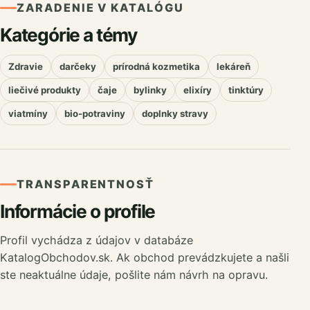
ZARADENIE V KATALÓGU
Kategórie a témy
Zdravie
darčeky
prírodná kozmetika
lekáreň
liečivé produkty
čaje
bylinky
elixíry
tinktúry
viatmíny
bio-potraviny
doplnky stravy
TRANSPARENTNOSŤ
Informácie o profile
Profil vychádza z údajov v databáze
KatalogObchodov.sk. Ak obchod prevádzkujete a našli
ste neaktuálne údaje, pošlite nám návrh na opravu.