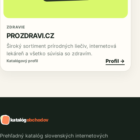
ZDRAVIE
PROZDRAVI.CZ
Široký sortiment prírodných liečiv, internetová
lekáreň a všetko súvisia so zdravím.
Profil →
Katalógový profil
katalóg
obchodov
Prehľadný katalóg slovenských internetových