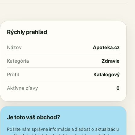
Rýchly prehľad
Názov
Apoteka.cz
Kategória
Zdravie
Profil
Katalógový
Aktívne zľavy
0
Je toto váš obchod?
Pošlite nám správne informácie a žiadosť o aktualizáciu