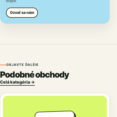
etape.
Ozvať sa nám
OBJAVTE ĎALŠIE
Podobné obchody
Celá kategória →