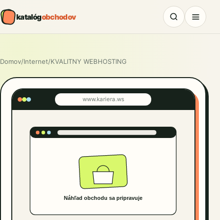
katalóg
obchodov
Domov
/
Internet
/
KVALITNY WEBHOSTING
www.kariera.ws