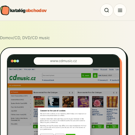
katalóg
obchodov
Domov
/
CD, DVD
/
CD music
www.cdmusic.cz