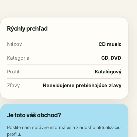
Rýchly prehľad
Názov
CD music
Kategória
CD, DVD
Profil
Katalógový
Zľavy
Neevidujeme prebiehajúce zľavy
Je toto váš obchod?
Pošlite nám správne informácie a žiadosť o aktualizáciu
profilu.