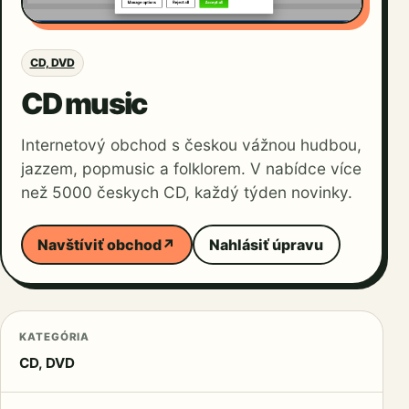
CD, DVD
CD music
Internetový obchod s českou vážnou hudbou,
jazzem, popmusic a folklorem. V nabídce více
než 5000 českych CD, každý týden novinky.
Navštíviť obchod
↗
Nahlásiť úpravu
KATEGÓRIA
CD, DVD