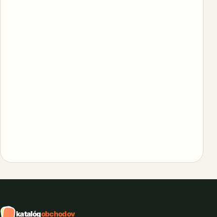
katalóg
obchodov