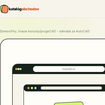
katalóg
obchodov
Domov
/
Hry, hracie konzoly
/
progeCAD - náhrada za AutoCAD
mujcad.cz