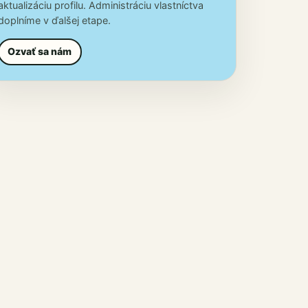
aktualizáciu profilu. Administráciu vlastníctva
doplníme v ďalšej etape.
Ozvať sa nám