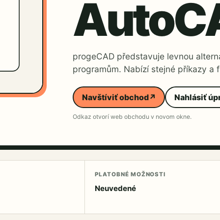
AutoC
progeCAD představuje levnou alterna
programům. Nabízí stejné příkazy a f
Navštíviť obchod
↗
Nahlásiť úp
Odkaz otvorí web obchodu v novom okne.
PLATOBNÉ MOŽNOSTI
Neuvedené