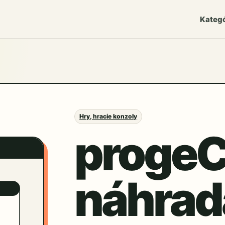
Kategó
Hry, hracie konzoly
progeC
náhrad