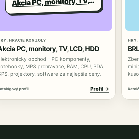
kcia PC, monitory, TV, LCD, HDD
A
HRY, HRACIE KONZOLY
HRY,
Akcia PC, monitory, TV, LCD, HDD
BR
Elektronicky obchod - PC komponenty,
Zber
notebooky, MP3 prehravace, RAM, CPU, PDA,
mini
PS, projektory, software za najlepšie ceny.
kuso
Profil →
atalógový profil
Kataló