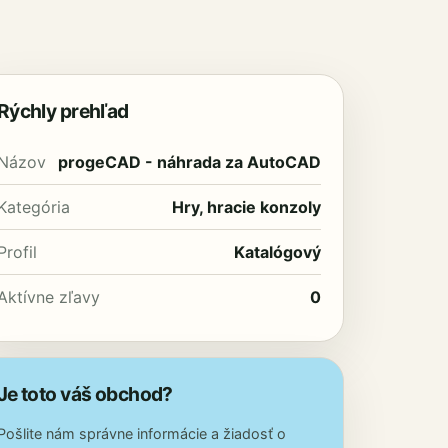
Rýchly prehľad
Názov
progeCAD - náhrada za AutoCAD
Kategória
Hry, hracie konzoly
Profil
Katalógový
Aktívne zľavy
0
Je toto váš obchod?
Pošlite nám správne informácie a žiadosť o