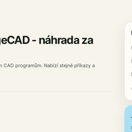
geCAD - náhrada za
ím CAD programům. Nabízí stejné příkazy a