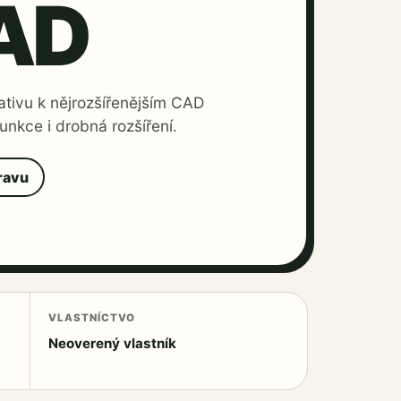
AD
tivu k nějrozšířenějším CAD
unkce i drobná rozšíření.
ravu
VLASTNÍCTVO
Neoverený vlastník