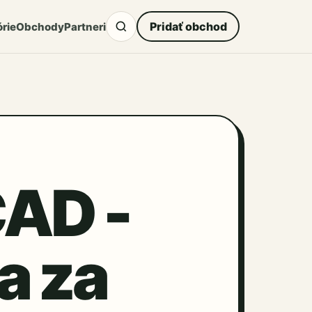
Pridať obchod
rie
Obchody
Partneri
AD -
a za