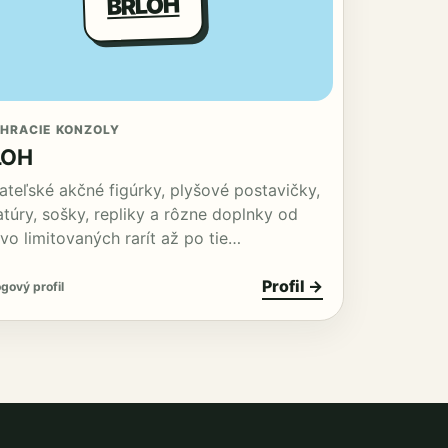
BRLOH
 HRACIE KONZOLY
LOH
ateľské akčné figúrky, plyšové postavičky,
atúry, sošky, repliky a rôzne doplnky od
vo limitovaných rarít až po tie…
Profil →
gový profil