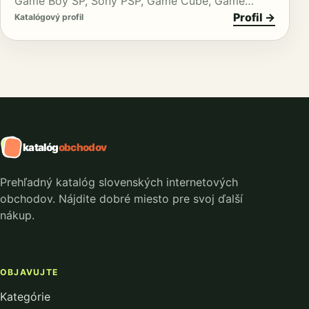
Game Boy SP, Sony PSP, Game Cube, Game…
Profil →
Katalógový profil
katalóg
obchodov
Prehľadný katalóg slovenských internetových
obchodov. Nájdite dobré miesto pre svoj ďalší
nákup.
OBJAVUJTE
Kategórie