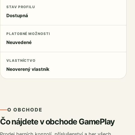
STAV PROFILU
Dostupná
PLATOBNÉ MOŽNOSTI
Neuvedené
VLASTNÍCTVO
Neoverený vlastník
O OBCHODE
Čo nájdete v obchode GamePlay
Prodej herních konzolí, příslušenství a her všech