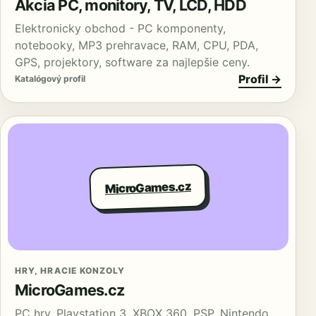
Akcia PC, monitory, TV, LCD, HDD
Elektronicky obchod - PC komponenty,
notebooky, MP3 prehravace, RAM, CPU, PDA,
GPS, projektory, software za najlepšie ceny.
Profil →
Katalógový profil
MicroGames.cz
HRY, HRACIE KONZOLY
MicroGames.cz
PC hry, Playstation 3, XBOX 360, PSP, Nintendo