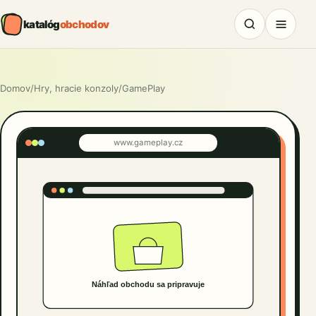
katalóg
obchodov
Domov
/
Hry, hracie konzoly
/
GamePlay
www.gameplay.cz