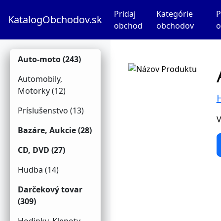
Pridaj
Kategórie
P
KatalogObchodov.sk
obchod
obchodov
o
Auto-moto (243)
Automobily,
Motorky (12)
H
Príslušenstvo (13)
V
Bazáre, Aukcie (28)
CD, DVD (27)
Hudba (14)
Darčekový tovar
(309)