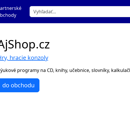
artnerské
bchody
AjShop.cz
ry, hracie konzoly
ýukové programy na CD, knihy, učebnice, slovníky, kalkulačk
do obchodu