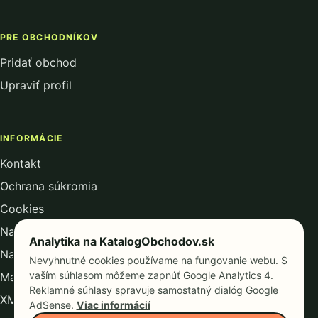
PRE OBCHODNÍKOV
Pridať obchod
Upraviť profil
INFORMÁCIE
Kontakt
Ochrana súkromia
Cookies
Nastavenie analytiky
Analytika na KatalogObchodov.sk
Nastavenie reklamných cookies
Nevyhnutné cookies používame na fungovanie webu. S
vaším súhlasom môžeme zapnúť Google Analytics 4.
Mapa kategórií
Reklamné súhlasy spravuje samostatný dialóg Google
XML mapa webu
AdSense.
Viac informácií