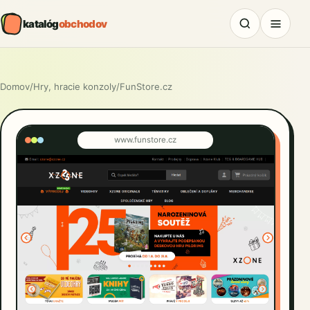
katalóg
obchodov
Domov
/
Hry, hracie konzoly
/
FunStore.cz
www.funstore.cz