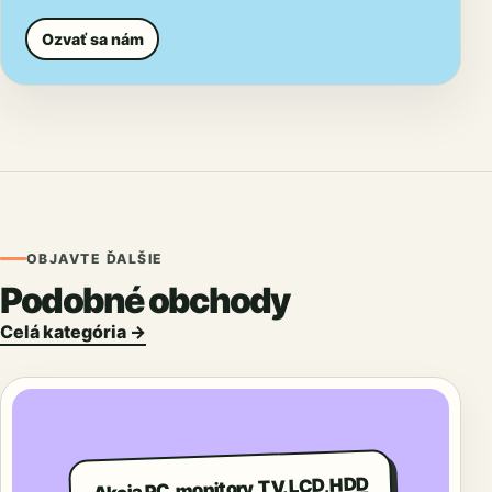
Ozvať sa nám
OBJAVTE ĎALŠIE
Podobné obchody
Celá kategória →
Akcia PC, monitory, TV, LCD, HDD