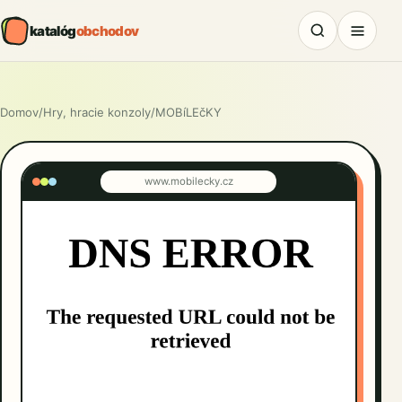
katalóg
obchodov
Domov
/
Hry, hracie konzoly
/
MOBíLEčKY
www.mobilecky.cz