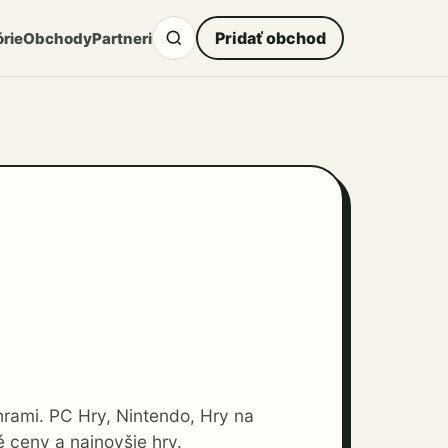
Pridať obchod
rie
Obchody
Partneri
rami. PC Hry, Nintendo, Hry na
 ceny a najnovšie hry.