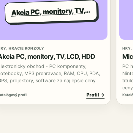
kcia PC, monitory, TV, LCD, HDD
A
HRY, HRACIE KONZOLY
HRY,
Akcia PC, monitory, TV, LCD, HDD
Mic
Elektronicky obchod - PC komponenty,
PC h
notebooky, MP3 prehravace, RAM, CPU, PDA,
Nint
PS, projektory, software za najlepšie ceny.
titu
ceny
Profil →
atalógový profil
Kataló