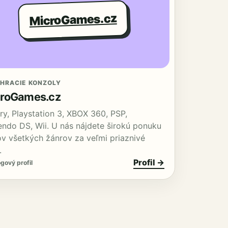
MicroGames.cz
 HRACIE KONZOLY
roGames.cz
ry, Playstation 3, XBOX 360, PSP,
endo DS, Wii. U nás nájdete širokú ponuku
lov všetkých žánrov za veľmi priaznivé
.
Profil →
gový profil