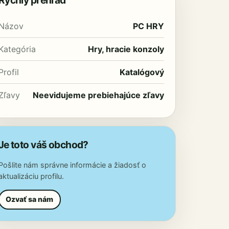
Rýchly prehľad
Názov
PC HRY
Kategória
Hry, hracie konzoly
Profil
Katalógový
Zľavy
Neevidujeme prebiehajúce zľavy
Je toto váš obchod?
Pošlite nám správne informácie a žiadosť o
aktualizáciu profilu.
Ozvať sa nám