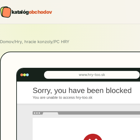
katalóg
obchodov
Domov
/
Hry, hracie konzoly
/
PC HRY
www.hry-too.sk