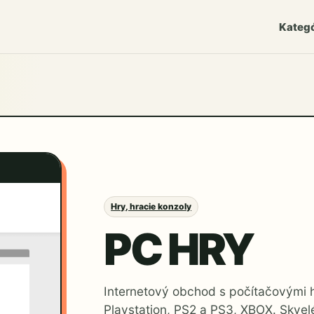
Kategó
Hry, hracie konzoly
PC HRY
Internetový obchod s počítačovými h
Playstation, PS2 a PS3, XBOX. Skvelé