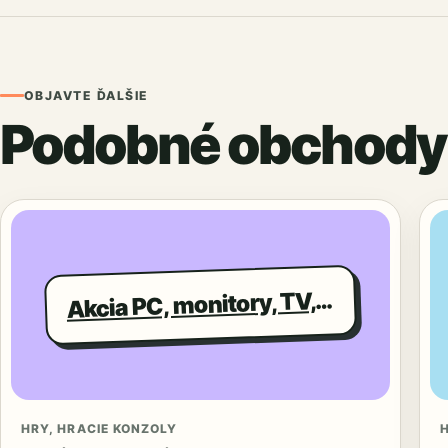
OBJAVTE ĎALŠIE
Podobné obchody
kcia PC, monitory, TV, LCD, HDD
A
HRY, HRACIE KONZOLY