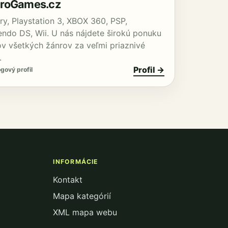
roGames.cz
ry, Playstation 3, XBOX 360, PSP,
endo DS, Wii. U nás nájdete širokú ponuku
lov všetkých žánrov za veľmi priaznivé
.
Profil →
gový profil
INFORMÁCIE
Kontakt
Mapa kategórií
XML mapa webu