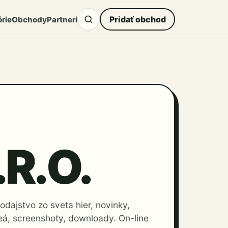
Pridať obchod
rie
Obchody
Partneri
.R.O.
dajstvo zo sveta hier, novinky,
eá, screenshoty, downloady. On-line