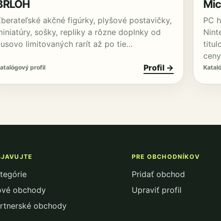
BRLOH
Mic
Zberateľské akčné figúrky, plyšové postavičky,
PC h
iniatúry, sošky, repliky a rôzne doplnky od
Nint
kusovo limitovaných rarít až po tie…
titu
ceny
Profil →
atalógový profil
Kataló
JAVUJTE
PRE OBCHODNÍKOV
tegórie
Pridať obchod
vé obchody
Upraviť profil
rtnerské obchody