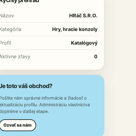
Rýchly prehľad
Názov
HRáč S.R.O.
Kategória
Hry, hracie konzoly
Profil
Katalógový
Aktívne zľavy
0
Je toto váš obchod?
Pošlite nám správne informácie a žiadosť o
aktualizáciu profilu. Administráciu vlastníctva
doplníme v ďalšej etape.
Ozvať sa nám