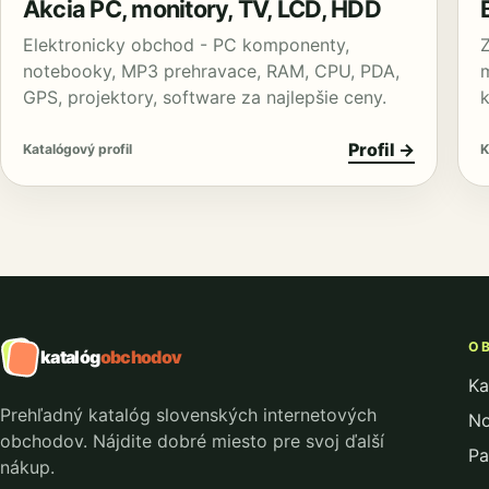
Akcia PC, monitory, TV, LCD, HDD
Elektronicky obchod - PC komponenty,
notebooky, MP3 prehravace, RAM, CPU, PDA,
m
GPS, projektory, software za najlepšie ceny.
Profil →
Katalógový profil
K
OB
katalóg
obchodov
Ka
Prehľadný katalóg slovenských internetových
No
obchodov. Nájdite dobré miesto pre svoj ďalší
Pa
nákup.