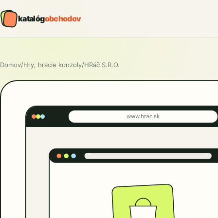
katalóg
obchodov
Domov
/
Hry, hracie konzoly
/
HRáč S.R.O.
www.hrac.sk