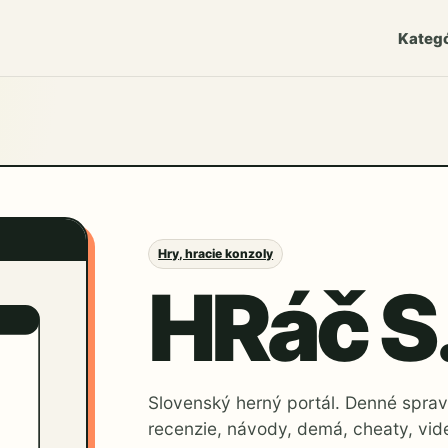
Kategó
Hry, hracie konzoly
HRáč S
Slovenský herný portál. Denné spravo
recenzie, návody, demá, cheaty, vid