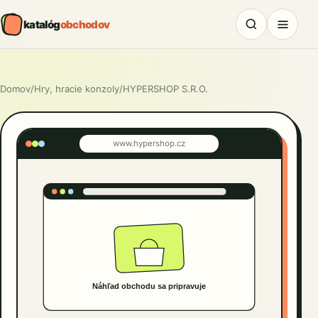
katalóg
obchodov
Domov
/
Hry, hracie konzoly
/
HYPERSHOP S.R.O.
www.hypershop.cz