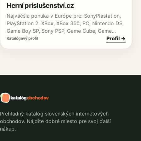
Herní príslušenství.cz
Najväčšia ponuka v Európe pre: SonyPlastation,
PlayStation 2, XBox, XBox 360, PC, Nintendo DS,
Game Boy SP, Sony PSP, Game Cube, Game…
Profil →
Katalógový profil
katalóg
obchodov
Prehľadný katalóg slovenských internetových
obchodov. Nájdite dobré miesto pre svoj ďalší
nákup.