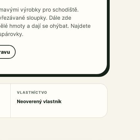
ímavými výrobky pro schodiště.
vyřezávané sloupky. Dále zde
ělé hmoty a dají se ohýbat. Najdete
 spárovky.
ravu
VLASTNÍCTVO
Neoverený vlastník