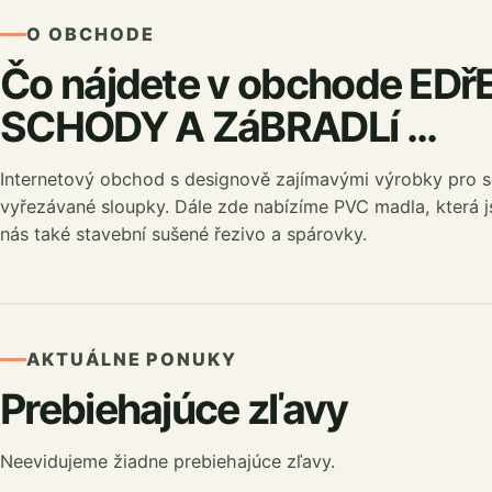
O OBCHODE
Čo nájdete v obchode EDř
SCHODY A ZáBRADLí ...
Internetový obchod s designově zajímavými výrobky pro sc
vyřezávané sloupky. Dále zde nabízíme PVC madla, která j
nás také stavební sušené řezivo a spárovky.
AKTUÁLNE PONUKY
Prebiehajúce zľavy
Neevidujeme žiadne prebiehajúce zľavy.