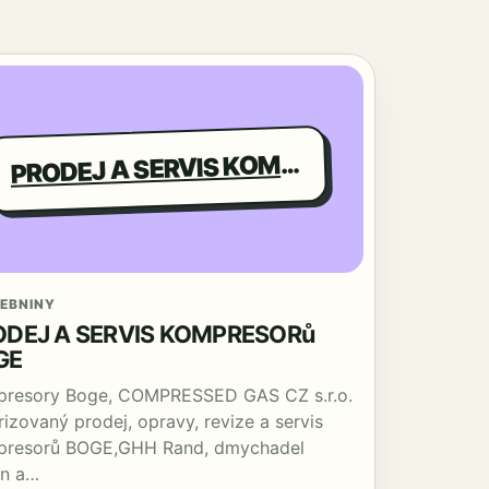
RODEJ A SERVIS KOMPRESORů BOGE
P
EBNINY
ODEJ A SERVIS KOMPRESORů
GE
resory Boge, COMPRESSED GAS CZ s.r.o.
rizovaný prodej, opravy, revize a servis
resorů BOGE,GHH Rand, dmychadel
n a…