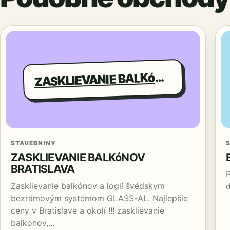
ASKLIEVANIE BALKóNOV BRATISLAVA
Z
STAVEBNINY
ZASKLIEVANIE BALKóNOV
BRATISLAVA
Zasklievanie balkónov a logií švédskym
bezrámovým systémom GLASS-AL. Najlepšie
ceny v Bratislave a okolí !!! zasklievanie
balkonov,…