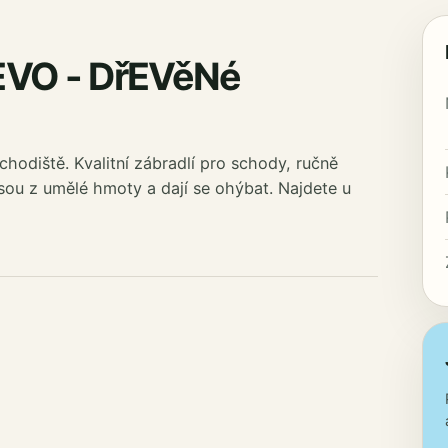
EVO - DřEVěNé
hodiště. Kvalitní zábradlí pro schody, ručně
sou z umělé hmoty a dají se ohýbat. Najdete u