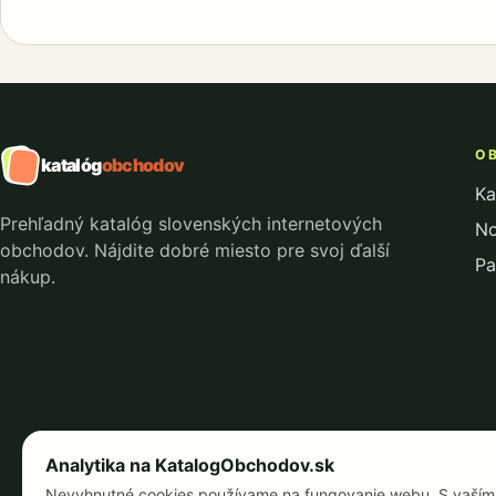
OB
katalóg
obchodov
Ka
Prehľadný katalóg slovenských internetových
No
obchodov. Nájdite dobré miesto pre svoj ďalší
Pa
nákup.
Analytika na KatalogObchodov.sk
Nevyhnutné cookies používame na fungovanie webu. S vaší