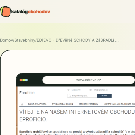
katalóg
obchodov
Domov
/
Stavebniny
/
EDřEVO - DřEVěNé SCHODY A ZáBRADLí ...
www.edrevo.cz