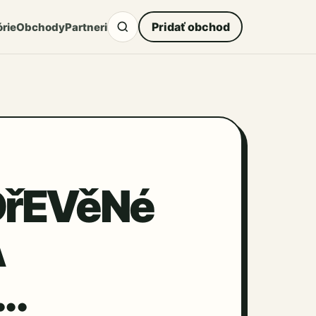
Pridať obchod
rie
Obchody
Partneri
DřEVěNé
A
..