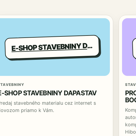
-SHOP STAVEBNINY DAPASTAV
E
STAVEBNINY
STAV
E-SHOP STAVEBNINY DAPASTAV
PR
BO
Predaj stavebného materialu cez internet s
Komp
dovozom priamo k Vám.
auto
komp
Hibo