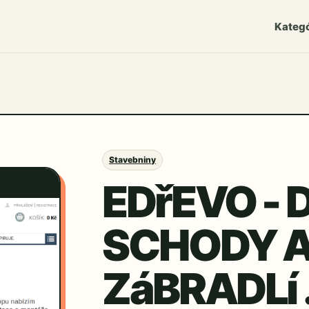
Kategó
Stavebniny
EDřEVO - 
SCHODY 
ZáBRADLí .