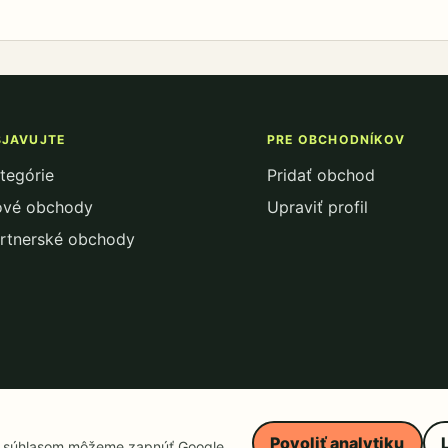
JAVUJTE
PRE OBCHODNÍKOV
tegórie
Pridať obchod
vé obchody
Upraviť profil
rtnerské obchody
Povoliť analytiku
m súhlasom môžeme zapnúť Google