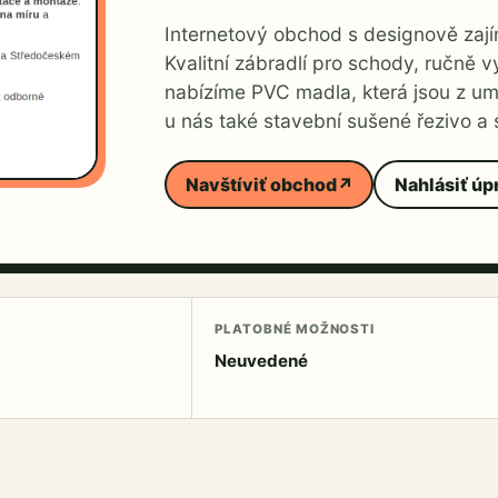
Internetový obchod s designově zaj
Kvalitní zábradlí pro schody, ručně 
nabízíme PVC madla, která jsou z um
u nás také stavební sušené řezivo a
Navštíviť obchod
↗
Nahlásiť úp
PLATOBNÉ MOŽNOSTI
Neuvedené