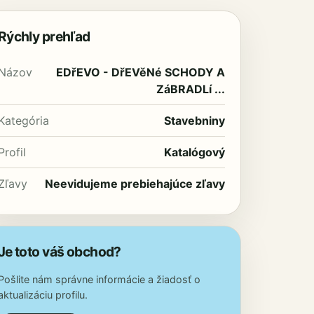
Rýchly prehľad
Názov
EDřEVO - DřEVěNé SCHODY A
ZáBRADLí ...
Kategória
Stavebniny
Profil
Katalógový
Zľavy
Neevidujeme prebiehajúce zľavy
Je toto váš obchod?
Pošlite nám správne informácie a žiadosť o
aktualizáciu profilu.