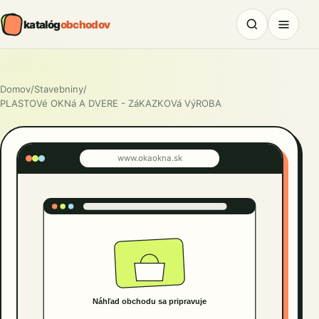
katalóg
obchodov
Domov
/
Stavebniny
/
PLASTOVé OKNá A DVERE - ZáKAZKOVá VýROBA
www.okaokna.sk