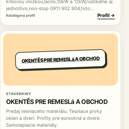
krbovou vložkou,lacno,10kW a 12kW,rustikálne aj
jednotlivo,non-stop 0911 902 904,foto…
Profil →
Katalógový profil
OKENTĚS PRE REMESLá A OBCHOD
STAVEBNINY
OKENTĚS PRE REMESLá A OBCHOD
Predaj tesniaceho materiálu. Tesniace prvky
okien a dverí. Profily pre eurookná a dvere.
Samolepiacie materiály.