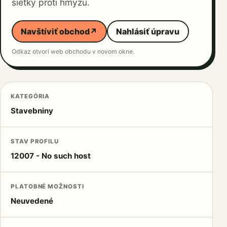
sieťky proti hmyzu.
Navštíviť obchod
↗
Nahlásiť úpravu
Odkaz otvorí web obchodu v novom okne.
KATEGÓRIA
Stavebniny
STAV PROFILU
12007 - No such host
PLATOBNÉ MOŽNOSTI
Neuvedené