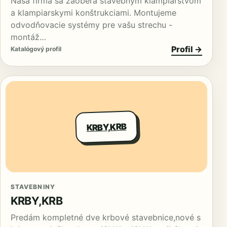
Naša firma sa zaoberá stavebným klampiarstvom
a klampiarskymi konštrukciami. Montujeme
odvodňovacie systémy pre vašu strechu -
montáž…
Profil →
Katalógový profil
KRBY,KRB
STAVEBNINY
KRBY,KRB
Predám kompletné dve krbové stavebnice,nové s