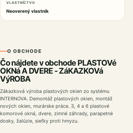
VLASTNÍCTVO
Neoverený vlastník
O OBCHODE
Čo nájdete v obchode PLASTOVé
OKNá A DVERE - ZáKAZKOVá
VýROBA
Zákazková výroba plastových okien zo systému
INTERNOVA. Demontáž plastových okien, montáž
nových okien, murárske práce. 3, 4 a 6 plastové
komorové okná, dvere, zimné záhrady, parapetné
dosky, žalúzie, sieťky proti hmyzu.