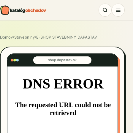
katalóg
obchodov
Domov
/
Stavebniny
/
E-SHOP STAVEBNINY DAPASTAV
shop.dapastav.sk