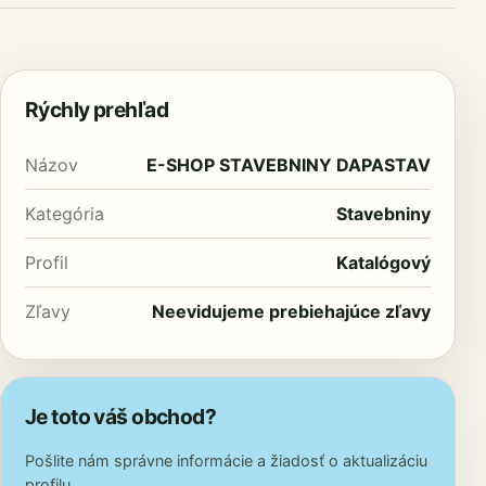
Rýchly prehľad
Názov
E-SHOP STAVEBNINY DAPASTAV
Kategória
Stavebniny
Profil
Katalógový
Zľavy
Neevidujeme prebiehajúce zľavy
Je toto váš obchod?
Pošlite nám správne informácie a žiadosť o aktualizáciu
profilu.