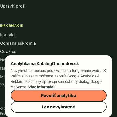
Upraviť profil
INFORMÁCIE
Kontakt
Ochrana súkromia
Cookies
Nastavenie analytiky
Analytika na KatalogObchodov.sk
Nastavenie reklamných cookies
Nevyhnutné cookies používame na fungovanie webu. S
vaším súhlasom môžeme zapnúť Google Analytics 4.
Mapa kategórií
Reklamné súhlasy spravuje samostatný dialóg Google
XML mapa webu
AdSense.
Viac informácií
Povoliť analytiku
Len nevyhnutné
© 2026 KatalogObchodov.sk
Prevádzkuje Consultee, s. r. o.