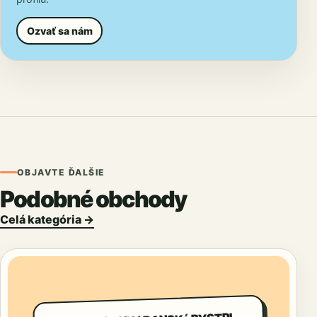
Ozvať sa nám
OBJAVTE ĎALŠIE
Podobné obchody
Celá kategória →
LASTOVé OKNá BANSKá BYSTRICA -DRUTEX