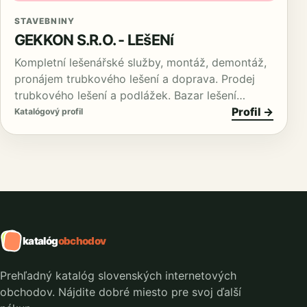
STAVEBNINY
GEKKON S.R.O. - LEšENí
Kompletní lešenářské služby, montáž, demontáž,
pronájem trubkového lešení a doprava. Prodej
trubkového lešení a podlážek. Bazar lešení…
Profil →
Katalógový profil
katalóg
obchodov
Prehľadný katalóg slovenských internetových
obchodov. Nájdite dobré miesto pre svoj ďalší