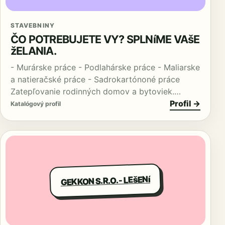
STAVEBNINY
ČO POTREBUJETE VY? SPLNíME VAšE
žELANIA.
- Murárske práce - Podlahárske práce - Maliarske
a natieračské práce - Sadrokartónoné práce
Zatepľovanie rodinných domov a bytoviek.…
Profil →
Katalógový profil
GEKKON S.R.O. - LEšENí