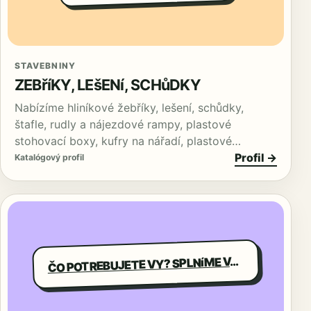
STAVEBNINY
ZEBříKY, LEšENí, SCHůDKY
Nabízíme hliníkové žebříky, lešení, schůdky,
štafle, rudly a nájezdové rampy, plastové
stohovací boxy, kufry na nářadí, plastové…
Profil →
Katalógový profil
O POTREBUJETE VY? SPLNíME VAšE žELANIA.
Č