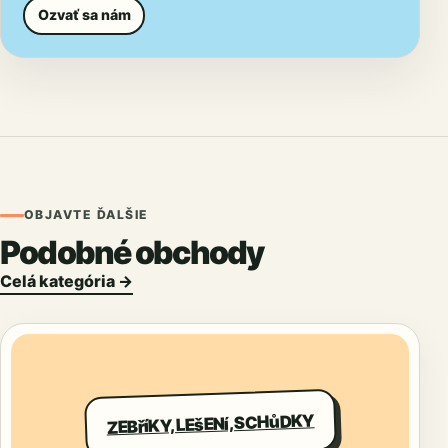
Ozvať sa nám
OBJAVTE ĎALŠIE
Podobné obchody
Celá kategória →
ZEBříKY, LEšENí, SCHůDKY