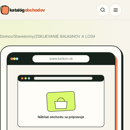
katalóg
obchodov
Domov
/
Stavebniny
/
ZSKLIEVANIE BALKóNOV A LOGII
www.balkon.sk