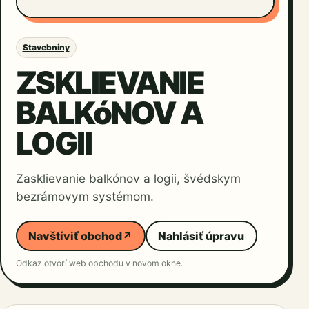
Stavebniny
ZSKLIEVANIE
BALKóNOV A
LOGII
Zasklievanie balkónov a logii, švédskym
bezrámovym systémom.
Navštíviť obchod
↗
Nahlásiť úpravu
Odkaz otvorí web obchodu v novom okne.