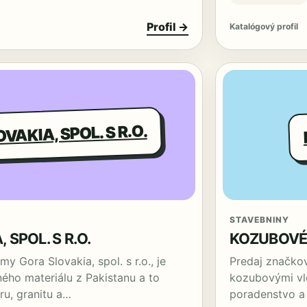
Profil →
Katalógový profil
VAKIA, SPOL. S R.O.
STAVEBNINY
 SPOL. S R.O.
KOZUBOVÉ
y Gora Slovakia, spol. s r.o., je
Predaj značkov
ého materiálu z Pakistanu a to
kozubovými vlo
u, granitu a…
poradenstvo a 