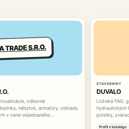
A TRADE S.R.O.
STAVEBNINY
.O.
DUVALO
izualizácie, odborné
Ložiská FAG, g
doplnky, nábytok, armatúry, obklady
hydraulických 
ávrh v cene objednaného…
poistky, zvárac
Profil v katalógu