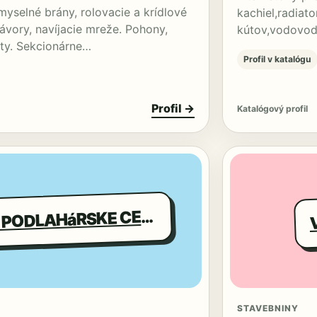
myselné brány, rolovacie a krídlové
kachiel,radiat
ávory, navíjacie mreže. Pohony,
kútov,vodovodn
oty. Sekcionárne…
Profil v katalógu
Profil →
Katalógový profil
TAVREM PODLAHáRSKE CENTRUM
S
STAVEBNINY