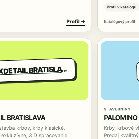
Profil v katalógu
Profil →
Katalógový profil
K
RBY MAXDETAIL BRATISLAVA
STAVEBNINY
L BRATISLAVA
PALOMINO
stavba krbov, krby klasické,
Krby, krbové v
a exkluzívne, 3 D spracovanie.
Predaj kvalitn