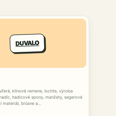
DUVALO
uferá, klinové remene, loctite, výroba
hadíc, hadicové spony, manžety, segerové
í materiál, brúsne a…