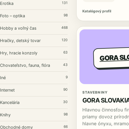
131
Erotika
Katalógový profil
98
Foto – optika
468
Hobby a voľný čas
120
Hračky, detský tovar
63
Hry, hracie konzoly
GORA SLO
43
Chovateľstvo, fauna, flóra
9
Iné
90
Internet
STAVEBNINY
GORA SLOVAKIA,
30
Kancelária
Hlavnou činnosťou firm
98
Knihy
priamy dovoz prírodn
hlavne ónyxu, mramor
66
Obchodné domy