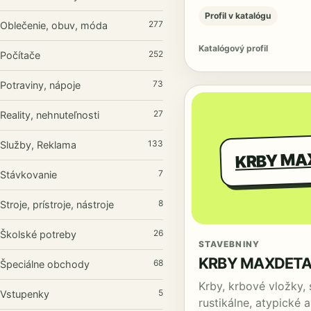
Profil v katalógu
277
Oblečenie, obuv, móda
Katalógový profil
252
Počítače
73
Potraviny, nápoje
27
Reality, nehnuteľnosti
133
Služby, Reklama
7
Stávkovanie
8
Stroje, prístroje, nástroje
26
Školské potreby
STAVEBNINY
KRBY MAXDETAI
68
Špeciálne obchody
Krby, krbové vložky, 
5
Vstupenky
rustikálne, atypické 