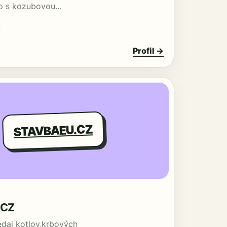
op s kozubovou…
Profil →
STAVBAEU.CZ
.CZ
edaj kotlov,krbových