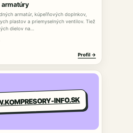
 armatúry
dných armatúr, kúpeľňových doplnkov,
nych plastov a priemyselných ventilov. Tiež
ných dielov na…
Profil →
KOMPRESORY-INFO.SK