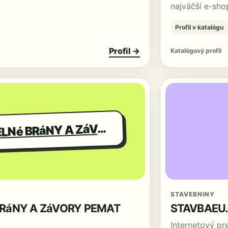
najväčší e-sh
Profil v katalógu
Profil →
Katalógový profil
RIEMYSELNé BRáNY A ZáVORY PEMAT SLOVAKI
P
STAVEBNINY
RáNY A ZáVORY PEMAT
STAVBAEU
Internetový pr