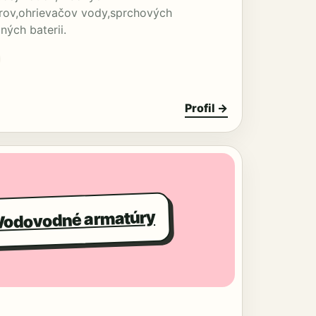
orov,ohrievačov vody,sprchových
ých baterii.
Profil →
Vodovodné armatúry