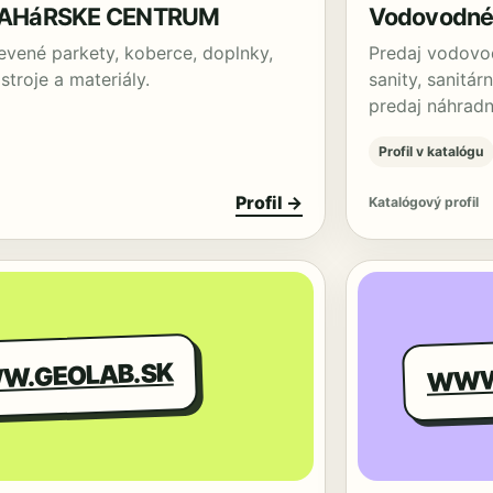
AHáRSKE CENTRUM
Vodovodné
evené parkety, koberce, doplnky,
Predaj vodovo
stroje a materiály.
sanity, sanitár
predaj náhrad
Profil v katalógu
Profil →
Katalógový profil
WWW.
W.GEOLAB.SK