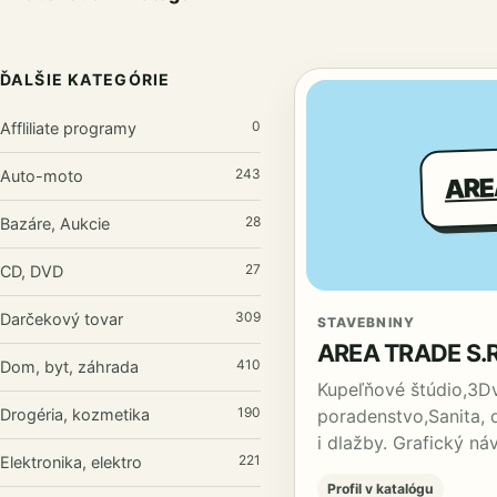
ĎALŠIE KATEGÓRIE
0
Affliliate programy
ARE
243
Auto-moto
28
Bazáre, Aukcie
27
CD, DVD
309
Darčekový tovar
STAVEBNINY
AREA TRADE S.R
410
Dom, byt, záhrada
Kupeľňové štúdio,3Dv
190
Drogéria, kozmetika
poradenstvo,Sanita, 
i dlažby. Grafický n
221
Elektronika, elektro
Profil v katalógu