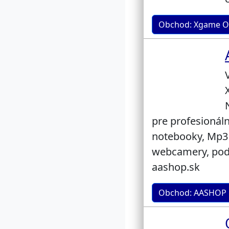
Obchod: Xgame O
pre profesionál
notebooky, Mp3 
webcamery, podl
aashop.sk
Obchod: AASHOP