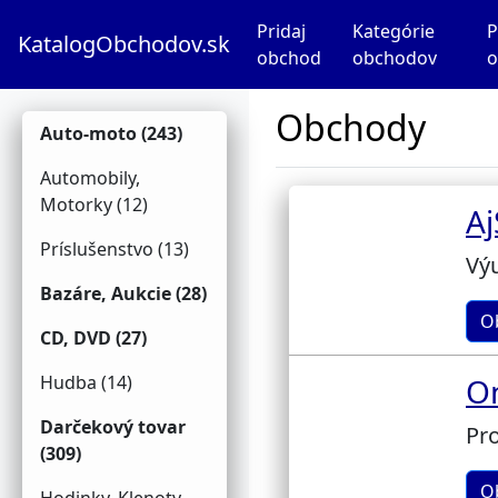
Pridaj
Kategórie
P
KatalogObchodov.sk
obchod
obchodov
o
Obchody
Auto-moto (243)
Automobily,
Motorky (12)
Aj
Príslušenstvo (13)
Výu
Bazáre, Aukcie (28)
O
CD, DVD (27)
Hudba (14)
On
Darčekový tovar
Pro
(309)
O