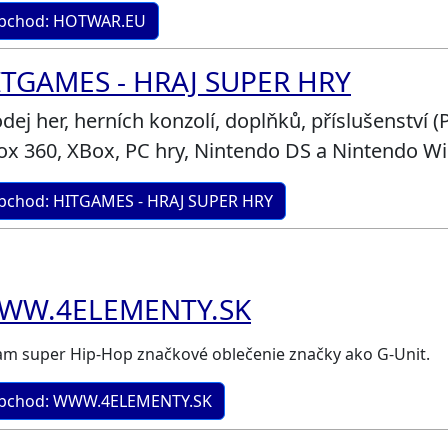
bchod: HOTWAR.EU
ITGAMES - HRAJ SUPER HRY
dej her, herních konzolí, doplňků, příslušenství (P
x 360, XBox, PC hry, Nintendo DS a Nintendo Wii)
bchod: HITGAMES - HRAJ SUPER HRY
WW.4ELEMENTY.SK
tam super Hip-Hop značkové oblečenie značky ako G-Unit.
bchod: WWW.4ELEMENTY.SK