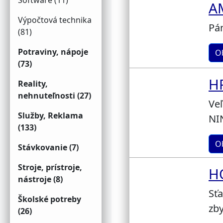
Software (11)
A
Výpočtová technika
Pán
(81)
Potraviny, nápoje
O
(73)
H
Reality,
nehnuteľnosti (27)
Veľ
Služby, Reklama
NI
(133)
O
Stávkovanie (7)
Stroje, prístroje,
H
nástroje (8)
Sťa
Školské potreby
zby
(26)