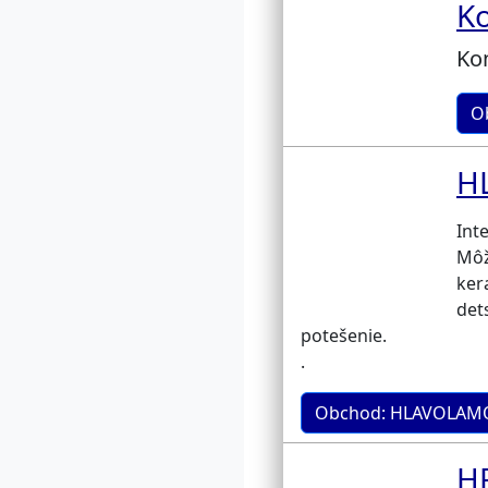
Ko
Kon
Ob
H
Int
Môž
ker
det
potešenie.
.
Obchod: HLAVOLA
HR