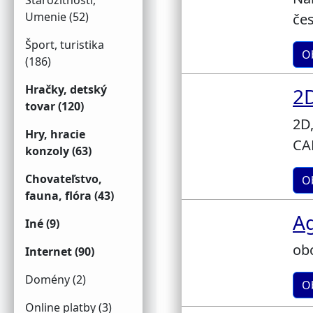
Starožitnosti,
Umenie (52)
če
Šport, turistika
O
(186)
Hračky, detský
2D
tovar (120)
2D
Hry, hracie
CAD
konzoly (63)
Chovateľstvo,
O
fauna, flóra (43)
A
Iné (9)
ob
Internet (90)
Domény (2)
O
Online platby (3)