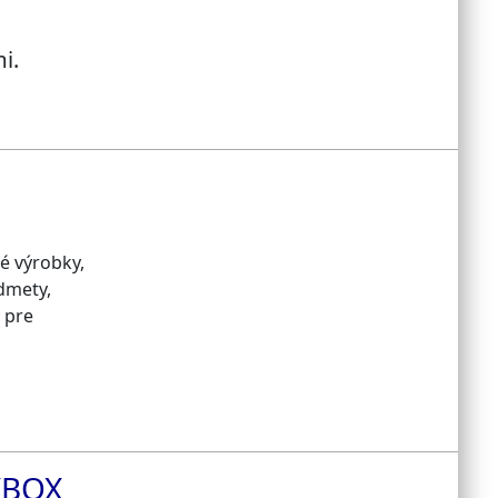
i.
é výrobky,
dmety,
y pre
XBOX