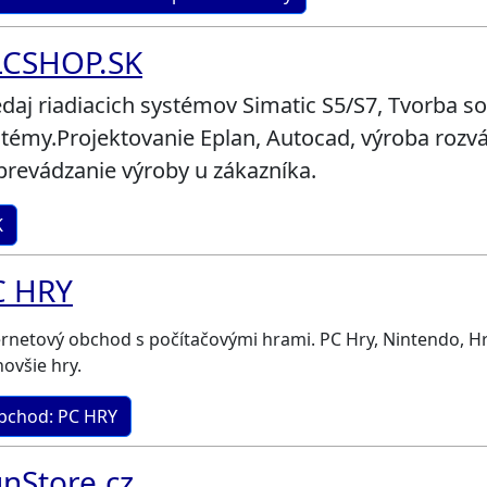
LCSHOP.SK
daj riadiacich systémov Simatic S5/S7, Tvorba so
témy.Projektovanie Eplan, Autocad, výroba rozvá
prevádzanie výroby u zákazníka.
K
C HRY
ernetový obchod s počítačovými hrami. PC Hry, Nintendo, Hry
novšie hry.
bchod: PC HRY
nStore.cz