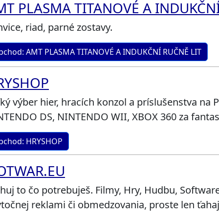
MT PLASMA TITANOVÉ A INDUKČNÍ
vice, riad, parné zostavy.
bchod: AMT PLASMA TITANOVÉ A INDUKČNÍ RUČNĚ LIT
RYSHOP
ký výber hier, hracích konzol a príslušenstva n
NTENDO DS, NINTENDO WII, XBOX 360 za fantast
bchod: HRYSHOP
OTWAR.EU
huj to čo potrebuješ. Filmy, Hry, Hudbu, Softwar
točnej reklami či obmedzovania, proste len ťahaj