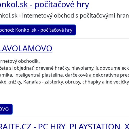
nkol.sk - počítačové hry
kol.sk - internetový obchod s počítačovými hram
chod: Konkol.sk - počítačové hry
LAVOLAMOVO
ernetový obchodík.
ete si objednať: drevené hračky, hlavolamy, ľudovoumeleck
amika, inteligentná plastelína, darčekové a dekoratívne pre
ské knižky, Kanafas - zásterky, obrusy, chňapky a iné vecičk
MOVO
AJTE.CZ - PC HRY, PLAYSTATION, 