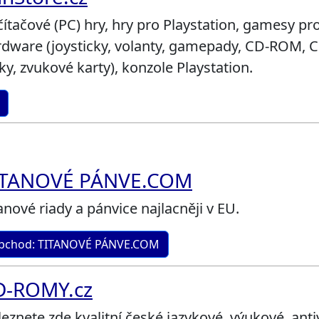
ítačové (PC) hry, hry pro Playstation, gamesy p
rdware (joysticky, volanty, gamepady, CD-ROM, 
ky, zvukové karty), konzole Playstation.
ITANOVÉ PÁNVE.COM
anové riady a pánvice najlacněji v EU.
bchod: TITANOVÉ PÁNVE.COM
D-ROMY.cz
eznete zde kvalitní české jazykové, výukové, anti