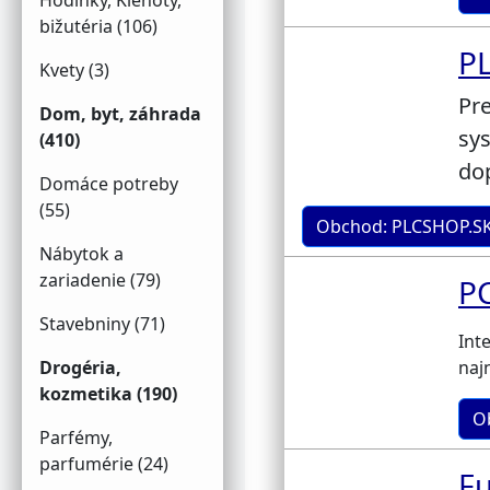
Hodinky, Klenoty,
bižutéria (106)
P
Kvety (3)
Pre
Dom, byt, záhrada
sys
(410)
do
Domáce potreby
(55)
Obchod: PLCSHOP.S
Nábytok a
zariadenie (79)
P
Stavebniny (71)
Int
Drogéria,
naj
kozmetika (190)
O
Parfémy,
parfumérie (24)
Fu