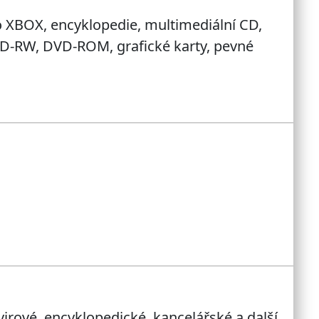
ro XBOX, encyklopedie, multimediální CD,
CD-RW, DVD-ROM, grafické karty, pevné
virové, encyklopedické, kancelářské a další