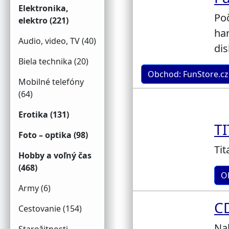
Elektronika,
Poč
elektro (221)
ha
Audio, video, TV (40)
dis
Biela technika (20)
Obchod: FunStore.cz
Mobilné telefóny
(64)
Erotika (131)
T
Foto – optika (98)
Tit
Hobby a voľný čas
(468)
O
Army (6)
C
Cestovanie (154)
Nal