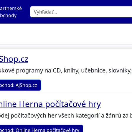
artnerské
bchody
Shop.cz
kové programy na CD, knihy, učebnice, slovníky, 
bchod: AjShop.cz
line Herna počítačové hry
dej počítačových her všech kategorií a žánrů za
bchod: Online Herna počítačové hry