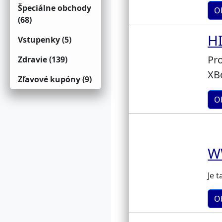
Špeciálne obchody
O
(68)
H
Vstupenky (5)
Pro
Zdravie (139)
XBo
Zľavové kupóny (9)
O
W
Je 
O