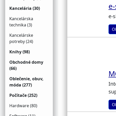
e
Kancelária (30)
e-
Kancelárska
technika (3)
O
Kancelárske
potreby (24)
Knihy (98)
Obchodné domy
(66)
M
Oblečenie, obuv,
In
móda (277)
sup
Počítače (252)
O
Hardware (80)