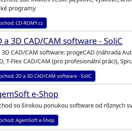
ské programy
bchod: CD-ROMY.cz
 a 3D CAD/CAM software - SoliC
, 3D CAD/CAM software: progeCAD (náhrada Auto
, T-Flex CAD/CAM (pro profesionální práci), Spr
bchod: 2D a 3D CAD/CAM software - SoliC
gemSoft e-Shop
chod so širokou ponukou software od rôznych sv
bchod: AgemSoft e-Shop