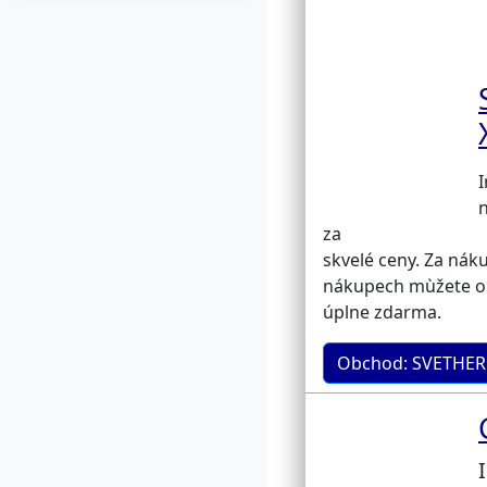
n
za
skvelé ceny. Za náku
nákupech mùžete obd
úplne zdarma.
Obchod: SVETHER.