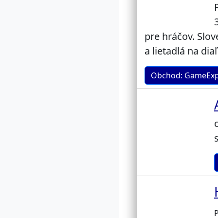
pre hráčov. Slov
a lietadlá na dia
Obchod: GameExpre
P