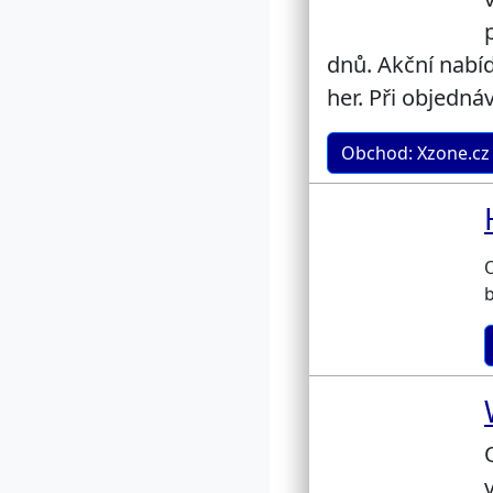
dnů. Akční nabíd
her. Při objedn
Obchod: Xzone.cz
O